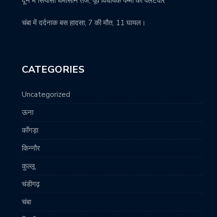
दून में सियासी घमासान तेज, पूर्व विधायक पम्मी का पलटवार
चंबा में दर्दनाक बस हादसा, 7 की मौत, 11 घायल।
CATEGORIES
Uncategorized
ऊना
काँगड़ा
किन्नौर
कुल्लू
चंडीगढ़
चंबा