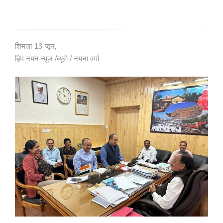
शिमला 13 जून,
हिम नयन न्यूज /ब्यूरो / नयना वर्मा