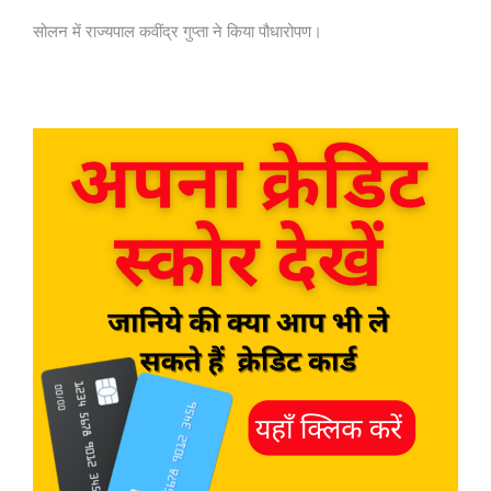
सोलन में राज्यपाल कवींद्र गुप्ता ने किया पौधारोपण।