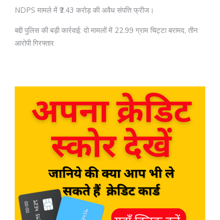
NDPS मामले में ₹2.43 करोड़ की अवैध संपत्ति फ्रीज।
बद्दी पुलिस की बड़ी कार्रवाई: दो मामलों में 22.99 ग्राम चिट्टा बरामद, तीन
आरोपी गिरफ्तार