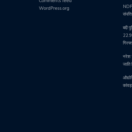
Comments feed
NDPS 
WordPress.org
संपत्
बद्दी 
22.99
गिरफ्
नरेश 
जाति 
औद्यो
कांवड