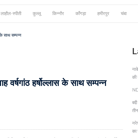
लाहौल-स्पीती
कुल्लू
किन्नौर
काँगड़ा
हमीरपुर
चंबा
के साथ सम्पन्न
L
नाक
की
वर्षगांठ हर्षोल्लास के साथ सम्पन्न
NDP
बद्
तीन
नरे
का