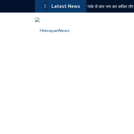
Latest News
नाके से कार भगा कर कथित तौर 
NDPS मामले में ₹2.43 करोड़ की
बद्दी पुलिस की बड़ी कार्रवाई: दो
नरेश चौहान ने संभाला कांग्रेस 
औद्योगिक नगरी बीबीएन के किरपालप
चोरी के मामले में दोषी को 6 मा
चंबा में जिला स्तरीय स्वतंत्रता
हिमाचल में पहली बार ईशा ग्रामो
बद्दी पुलिस के PO सेल को सफल
शिमला में ट्रक की तकनीकी खरा