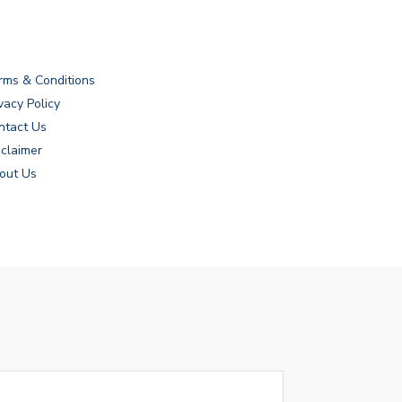
rms & Conditions
vacy Policy
ntact Us
sclaimer
out Us