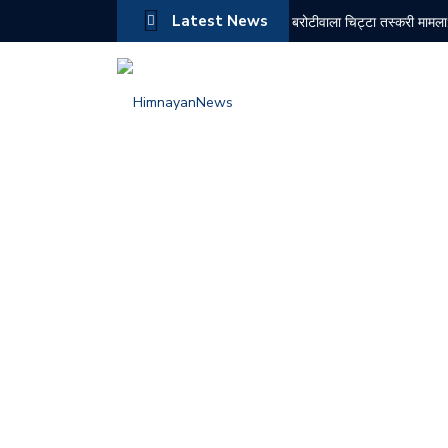
Latest News
बरोटीवाला चिट्टा तस्करी मामला:
10 अगस्त को सोलन के कई क्षेत्र
केंद्र से हिमाचल के नए शहरों
राज्यसभा में हर्ष महाजन ने उठाया
गुवाहाटी में राष्ट्रीय श्रीकृष्ण
लालबाग पुष्प प्रदर्शनी में सहज
क्राइम मीटिंग में एसपी बद्दी ने द
जयनगर पेंशनर संघ ने 40% बका
सराहाँ (जिला सिरमौर): तीन महीन
प्रियंका गांधी वाड्रा के साथ ह