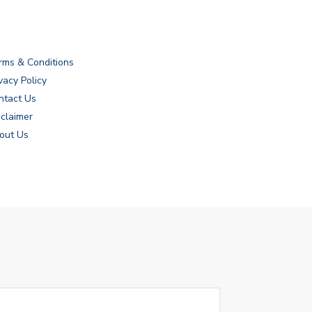
rms & Conditions
vacy Policy
ntact Us
sclaimer
out Us