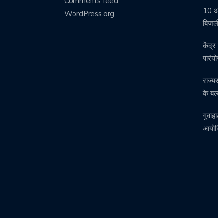
Comments feed
10 अग
WordPress.org
बिजली
केंद्
परिय
राज्य
के बल्
गुवाहा
आयोजि