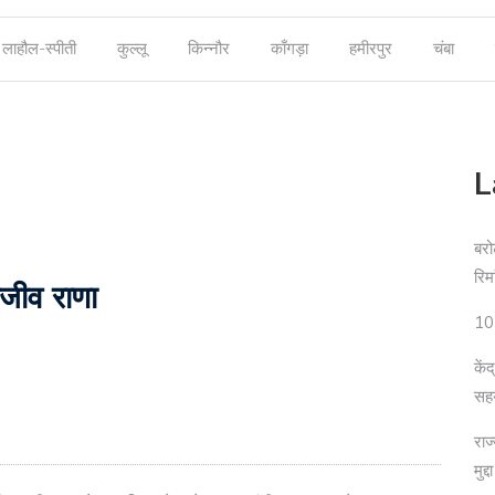
लाहौल-स्पीती
कुल्लू
किन्नौर
काँगड़ा
हमीरपुर
चंबा
L
बरो
रिम
राजीव राणा
10 
कें
सह
राज
मुद्