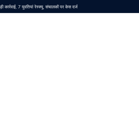
 बड़ी कार्रवाई, 7 युवतियां रेस्क्यू, संचालकों पर केस दर्ज
के उल्लंघन के आरोप, जांच की मांग
 84वीं वर्षगांठ पर चांदनी चौक में ध्वजारोहण समारोह कल
्व विधायक पम्मी का पलटवार
की मौत, 11 घायल।
 को 2 वर्ष के कठोर कारावास की सजा
चेगी हर गांव सोलन से हर मंडल के लिए रवाना
 तीनों आरोपी 4 दिन के पुलिस रिमांड पर, जांच तेज
ों में बिजली रहेगी बाधित।
 और शहरी परियोजनाओं के लिए सहयोग का आग्रह।