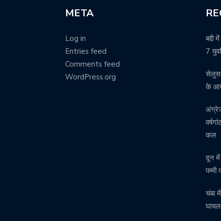
META
RE
Log in
बद्दी 
Entries feed
7 युवत
Comments feed
सेलुस
WordPress.org
के आर
अंग्र
वर्षग
कल
दून म
पम्मी
चंबा 
घाय