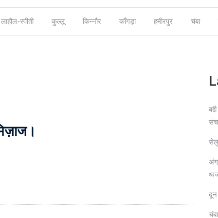
लाहौल-स्पीती
कुल्लू
किन्नौर
काँगड़ा
हमीरपुर
चंबा
L
बद्द
संच
मिज़ाज।
सेल
अंग
ध्व
दून
चंब