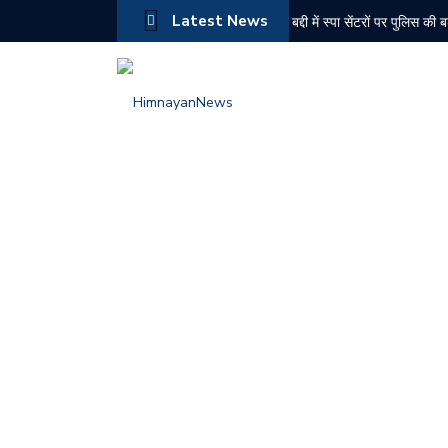
Latest News
बद्दी में स्पा सेंटरों पर पुलिस की
सेलुस फार्मा पर प्रदूषण नियमों 
अंग्रेजों भारत छोड़ो आंदोलन की
दून में सियासी घमासान तेज, पूर
चंबा में दर्दनाक बस हादसा, 7 
एनडीपीएस मामले में नशा तस्कर
भाजपा की कलश वंदन यात्रा पहुं
बरोटीवाला चिट्टा तस्करी मामला:
10 अगस्त को सोलन के कई क्षेत्र
केंद्र से हिमाचल के नए शहरों