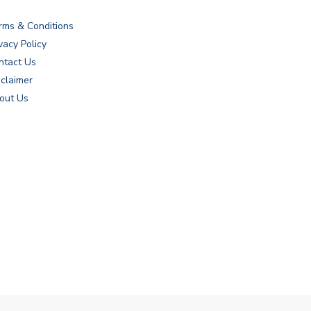
rms & Conditions
vacy Policy
ntact Us
sclaimer
out Us