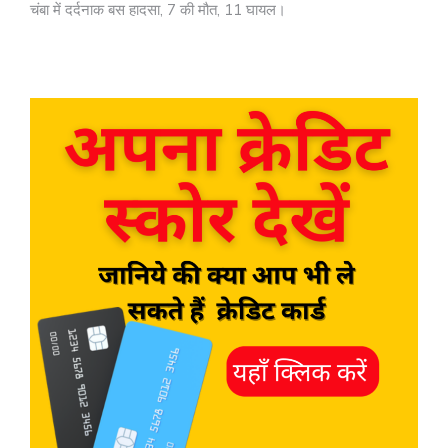
चंबा में दर्दनाक बस हादसा, 7 की मौत, 11 घायल।