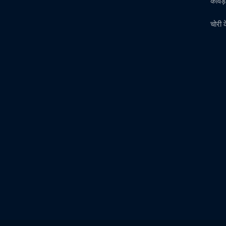
कांवड
चोरी 