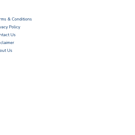
rms & Conditions
vacy Policy
ntact Us
sclaimer
out Us