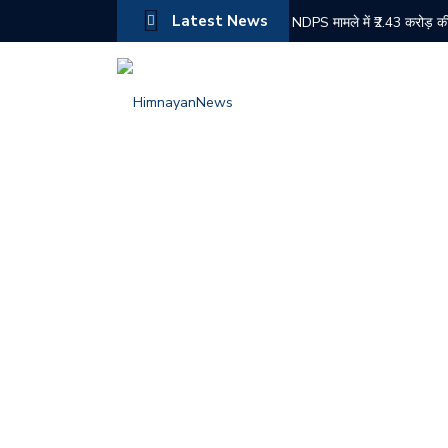
Latest News
NDPS मामले में ₹2.43 करोड़ की
बद्दी पुलिस की बड़ी कार्रवाई: दो
नरेश चौहान ने संभाला कांग्रेस 
औद्योगिक नगरी बीबीएन के किरपालप
चोरी के मामले में दोषी को 6 मा
चंबा में जिला स्तरीय स्वतंत्रता
हिमाचल में पहली बार ईशा ग्रामो
बद्दी पुलिस के PO सेल को सफल
शिमला में ट्रक की तकनीकी खरा
राजिंदर राणा का सुक्खू सरकार