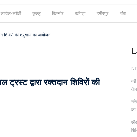
लाहौल-स्पीती
कुल्लू
किन्नौर
काँगड़ा
हमीरपुर
चंबा
ान शिविरों की श्रृंखला का आयोजन
L
NDP
्रस्ट द्वारा रक्तदान शिविरों की
बद्
तीन
नरे
का
औद्
शि