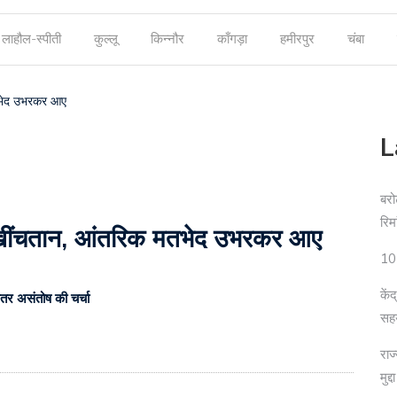
लाहौल-स्पीती
कुल्लू
किन्नौर
काँगड़ा
हमीरपुर
चंबा
 मतभेद उभरकर आए
L
बरो
रिम
ढ़ी खींचतान, आंतरिक मतभेद उभरकर आए
10 
कें
ीतर असंतोष की चर्चा
सह
राज
मुद्