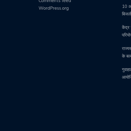
Comments feed
10 अग
WordPress.org
बिजली
केंद्
परिय
राज्य
के बल्
गुवाहा
आयोजि