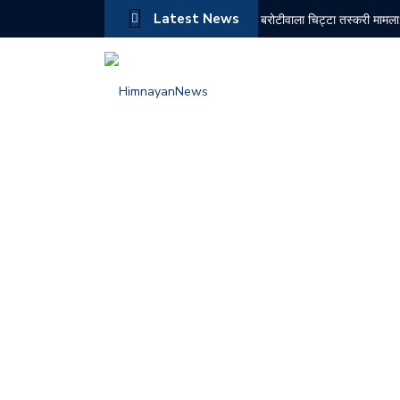
Latest News
बरोटीवाला चिट्टा तस्करी मामला:
10 अगस्त को सोलन के कई क्षेत्र
केंद्र से हिमाचल के नए शहरों
राज्यसभा में हर्ष महाजन ने उठाया
गुवाहाटी में राष्ट्रीय श्रीकृष्ण
लालबाग पुष्प प्रदर्शनी में सहज
क्राइम मीटिंग में एसपी बद्दी ने द
जयनगर पेंशनर संघ ने 40% बका
सराहाँ (जिला सिरमौर): तीन महीन
प्रियंका गांधी वाड्रा के साथ ह