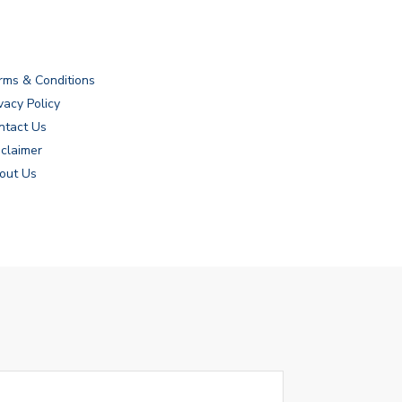
rms & Conditions
vacy Policy
ntact Us
sclaimer
out Us