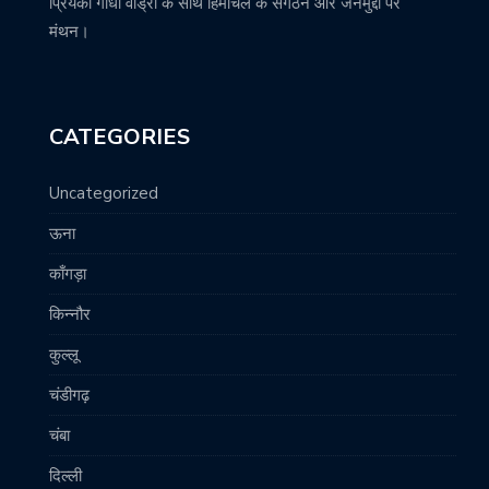
प्रियंका गांधी वाड्रा के साथ हिमाचल के संगठन और जनमुद्दों पर
मंथन।
CATEGORIES
Uncategorized
ऊना
काँगड़ा
किन्नौर
कुल्लू
चंडीगढ़
चंबा
दिल्ली