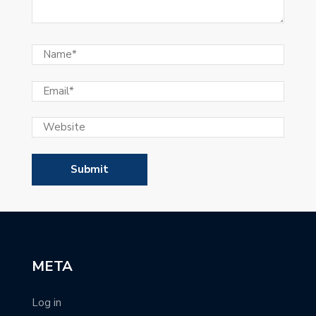
META
Log in