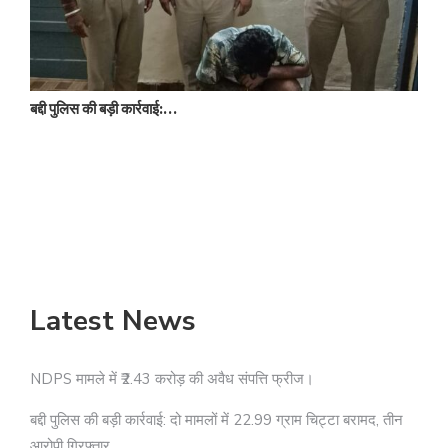
बद्दी पुलिस की बड़ी कार्रवाई:…
न
Latest News
NDPS मामले में ₹2.43 करोड़ की अवैध संपत्ति फ्रीज।
बद्दी पुलिस की बड़ी कार्रवाई: दो मामलों में 22.99 ग्राम चिट्टा बरामद, तीन
आरोपी गिरफ्तार