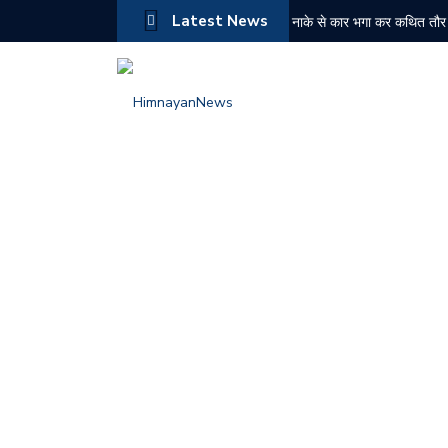
Latest News
नाके से कार भगा कर कथित तौर 
NDPS मामले में ₹2.43 करोड़ की
बद्दी पुलिस की बड़ी कार्रवाई: दो
नरेश चौहान ने संभाला कांग्रेस 
औद्योगिक नगरी बीबीएन के किरपालप
चोरी के मामले में दोषी को 6 मा
चंबा में जिला स्तरीय स्वतंत्रता
हिमाचल में पहली बार ईशा ग्रामो
बद्दी पुलिस के PO सेल को सफल
शिमला में ट्रक की तकनीकी खरा