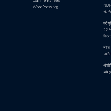
Comments feed
NDPS 
WordPress.org
संपत्
बद्दी 
22.99
गिरफ्
नरेश 
जाति 
औद्यो
कांवड