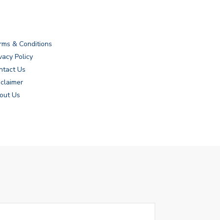
rms & Conditions
vacy Policy
ntact Us
sclaimer
out Us