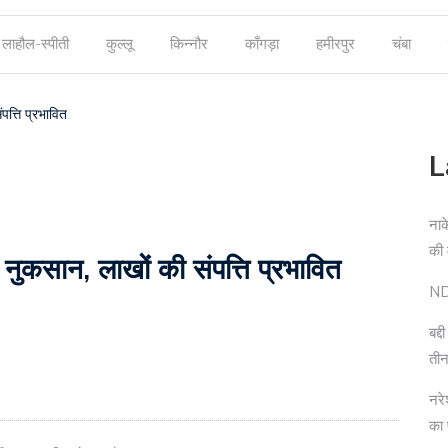
लाहौल-स्पीती
कुल्लू
किन्नौर
काँगड़ा
हमीरपुर
चंबा
पत्ति प्रभावित
L
नाक
की
आ नुकसान, लाखों की संपत्ति प्रभावित
NDP
बद्
तीन
नरे
का