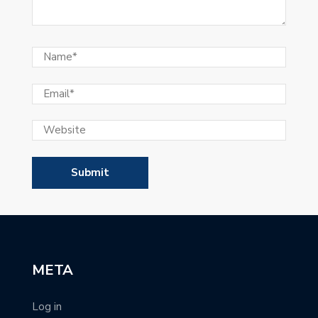
META
Log in