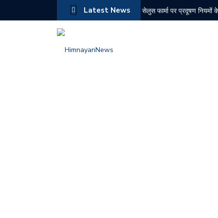
Latest News
सेलुस फार्मा पर प्रदूषण नियमों 
अंग्रेजों भारत छोड़ो आंदोलन की
दून में सियासी घमासान तेज, पूर
चंबा में दर्दनाक बस हादसा, 7 
एनडीपीएस मामले में नशा तस्कर
भाजपा की कलश वंदन यात्रा पहुं
बरोटीवाला चिट्टा तस्करी मामला:
10 अगस्त को सोलन के कई क्षेत्र
केंद्र से हिमाचल के नए शहरों
राज्यसभा में हर्ष महाजन ने उठाया