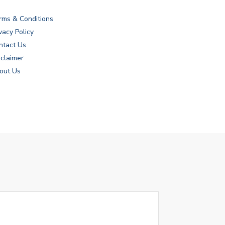
rms & Conditions
vacy Policy
ntact Us
sclaimer
out Us