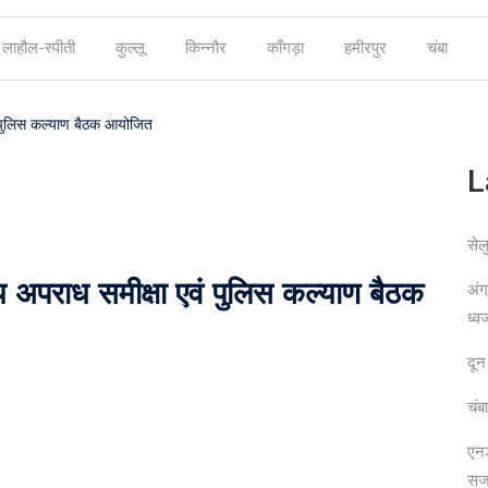
लाहौल-स्पीती
कुल्लू
किन्नौर
काँगड़ा
हमीरपुर
चंबा
ं पुलिस कल्याण बैठक आयोजित
L
सेल
य अपराध समीक्षा एवं पुलिस कल्याण बैठक
अंग
ध्व
दून
चंब
एनड
सज