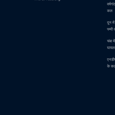
वर्षग
कल
दून म
पम्मी
चंबा 
घाय
एनडीप
के क