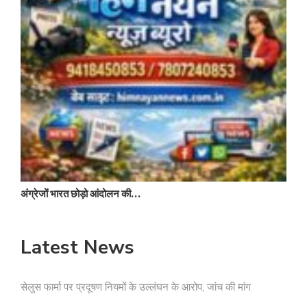
द
अंग्रेजों भारत छोड़ो आंदोलन की…
Latest News
सेलुस फार्मा पर प्रदूषण नियमों के उल्लंघन के आरोप, जांच की मांग