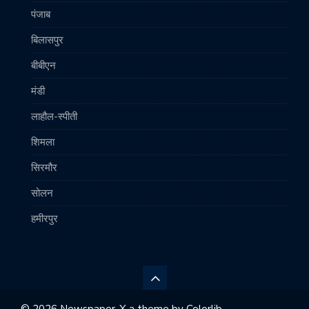
पंजाब
बिलासपुर
बीबीएन
मंडी
लाहौल-स्पीती
शिमला
सिरमौर
सोलन
हमीरपुर
© 2026 Newspaper-X a theme by
Colorlib