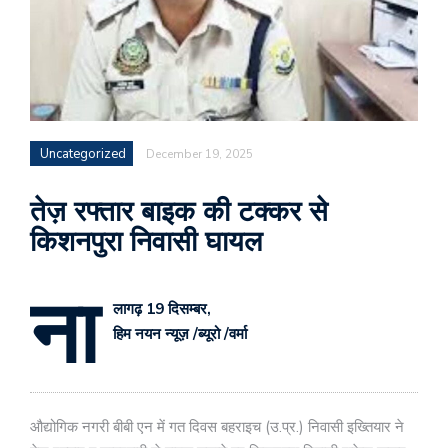
Uncategorized
December 19, 2025
तेज़ रफ्तार बाइक की टक्कर से
किशनपुरा निवासी घायल
ना
लागढ़ 19 दिसम्बर,
हिम नयन न्यूज़ /ब्यूरो /वर्मा
औद्योगिक नगरी बीबी एन में गत दिवस बहराइच (उ.प्र.) निवासी इख्तियार ने