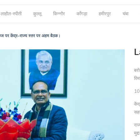
लाहौल-स्पीती
कुल्लू
किन्नौर
काँगड़ा
हमीरपुर
चंबा
 पर केंद्र–राज्य स्तर पर अहम बैठक।
L
बरो
रिम
10 
कें
सह
राज
मुद्