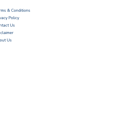
rms & Conditions
vacy Policy
ntact Us
sclaimer
out Us