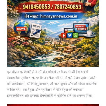
इस दौरान प्रतिभागियों ने सॉ-बोन मॉडलों पर फैकल्टी की देखरेख में
व्यावहारिक प्रशिक्षण प्राप्त किया। फैकल्टी टीम में प्रो. पेबाम सुदेश (कोर्स
को-डायरेक्टर), डॉ. हिमांशु कनावत, डॉ. राज कुमार और डॉ. मोहक कटारिया
शामिल रहे। इस हैंड्स-ऑन प्रशिक्षण से रेजिडेंट्स को नवीनतम
इंस्ट्रूमेंटेशन और इम्प्लांट टेक्नोलॉजी से परिचित होने का अवसर मिला।