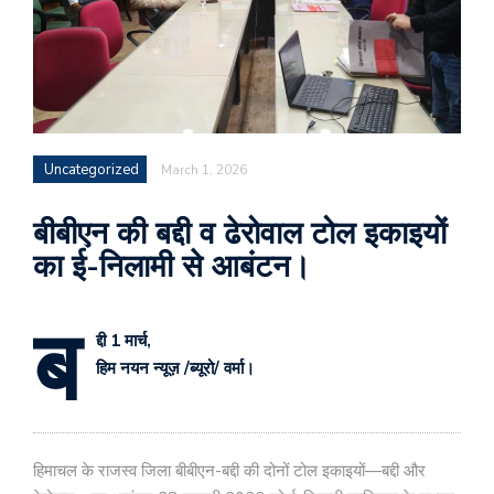
Uncategorized
March 1, 2026
बीबीएन की बद्दी व ढेरोवाल टोल इकाइयों
का ई-निलामी से आबंटन।
ब
द्दी 1 मार्च,
हिम नयन न्यूज़ /ब्यूरो/ वर्मा।
हिमाचल के राजस्व जिला बीबीएन-बद्दी की दोनों टोल इकाइयों—बद्दी और