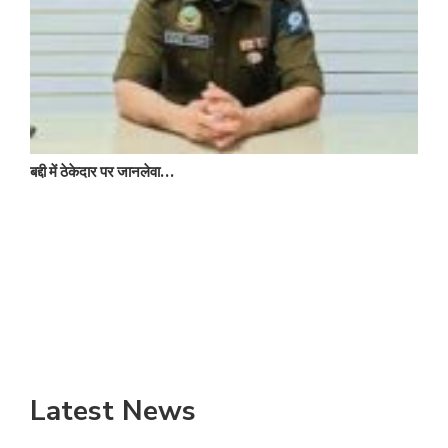
बद्दी में ठेकेदार पर जानलेवा…
न
Latest News