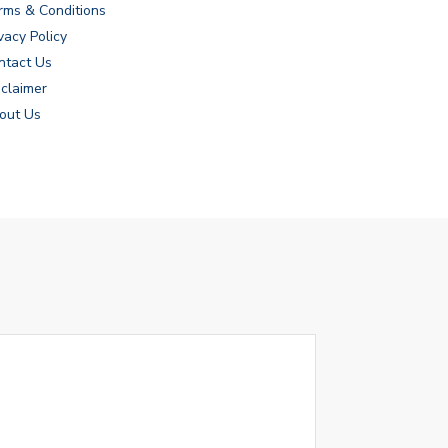
rms & Conditions
vacy Policy
ntact Us
sclaimer
out Us