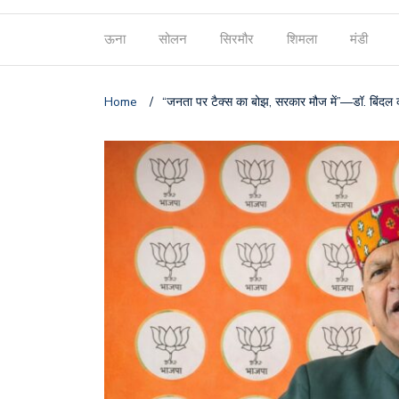
ऊना
सोलन
सिरमौर
शिमला
मंडी
Home
/
“जनता पर टैक्स का बोझ, सरकार मौज में”—डॉ. बिंदल