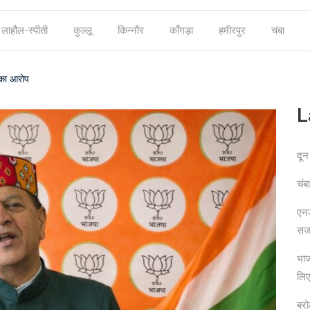
लाहौल-स्पीती
कुल्लू
किन्नौर
काँगड़ा
हमीरपुर
चंबा
 का आरोप
L
दून
चंब
एनड
सज
भाज
लिए
बरो