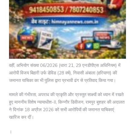
वहीं, अभियोग संख्या 06/2026 (धारा 21, 29 एनडीपीएस अधिनियम) में
आरोपी विजय बिहारी उर्फ डेविड (28 वर्ष), निवासी अंबाला (हरियाणा) की
जमानत याचिका का भी पुलिस द्वारा प्रभावी ढंग से प्रतिवाद किया गया।
मामले की गंभीरता, अपराध की प्रकृति और प्रस्तुत साक्ष्यों को ध्यान में रखते
हुए माननीय विशेष न्यायाधीश-II, किन्नौर डिवीजन, रामपुर बुशहर की अदालत
ने दिनांक 18 अप्रैल 2026 को सभी आरोपियों की जमानत याचिकाएं
खारिज कर दीं।
।