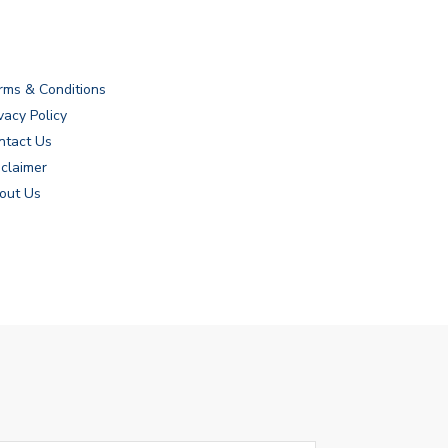
rms & Conditions
vacy Policy
ntact Us
sclaimer
out Us