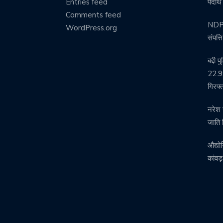
Entries feed
पदार्
Comments feed
NDPS 
WordPress.org
संपत्
बद्दी 
22.99
गिरफ्
नरेश 
जाति 
औद्यो
कांवड