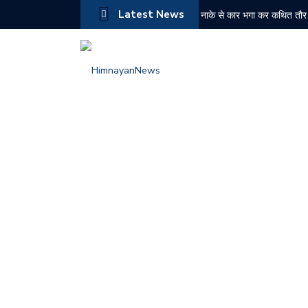
Latest News
नाके से कार भगा कर कथित तौर 
NDPS मामले में ₹2.43 करोड़ की
बद्दी पुलिस की बड़ी कार्रवाई: दो
नरेश चौहान ने संभाला कांग्रेस 
औद्योगिक नगरी बीबीएन के किरपालप
चोरी के मामले में दोषी को 6 मा
चंबा में जिला स्तरीय स्वतंत्रता
हिमाचल में पहली बार ईशा ग्रामो
बद्दी पुलिस के PO सेल को सफल
शिमला में ट्रक की तकनीकी खरा