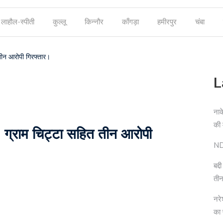
लाहौल-स्पीती
कुल्लू
किन्नौर
काँगड़ा
हमीरपुर
चंबा
त तीन आरोपी गिरफ्तार।
L
नाक
की
.32 ग्राम चिट्टा सहित तीन आरोपी
NDP
बद्
तीन
नरे
का