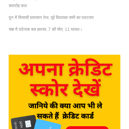
समारोह कल
दून में सियासी घमासान तेज, पूर्व विधायक पम्मी का पलटवार
चंबा में दर्दनाक बस हादसा, 7 की मौत, 11 घायल।