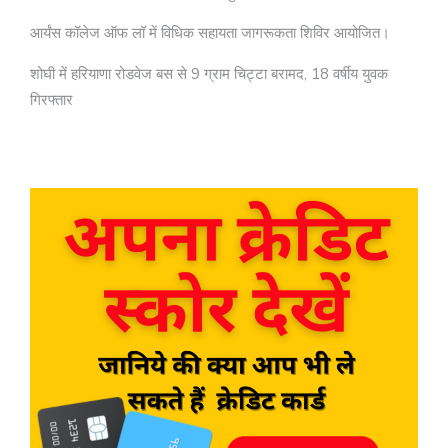
आर्यंस कॉलेज ऑफ लॉ में विधिक सहायता जागरूकता शिविर आयोजित।
शोघी में हरियाणा रोडवेज बस से 9 ग्राम चिट्टा बरामद, 18 वर्षीय युवक
गिरफ्तार