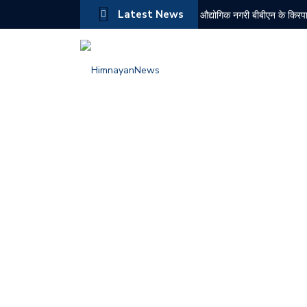
Latest News
औद्योगिक नगरी बीबीएन के किरपालप
चोरी के मामले में दोषी को 6 मा
चंबा में जिला स्तरीय स्वतंत्रता
हिमाचल में पहली बार ईशा ग्रामो
बद्दी पुलिस के PO सेल को सफल
शिमला में ट्रक की तकनीकी खरा
राजिंदर राणा का सुक्खू सरकार
7 अगस्त को रामशहर उप-मंडल के कई
नेरवा में पुलिस की बड़ी कार्र
हिमाचल सरकार ने कुल्लू के एस