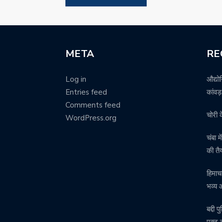
META
RE
Log in
औद्यो
Entries feed
कांवड
Comments feed
चोरी 
WordPress.org
चंबा 
की तै
हिमाच
भव्य 
बद्दी
एक्ट 