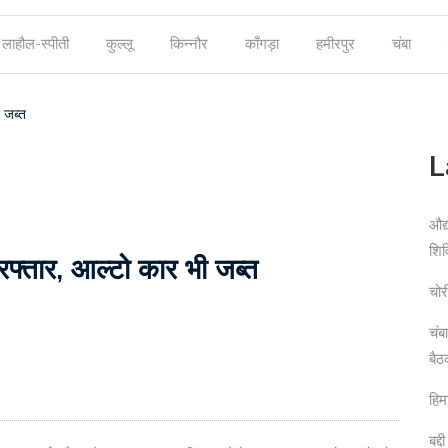
लाहौल-स्पीती
कुल्लू
किन्नौर
काँगड़ा
हमीरपुर
चंबा
ी जब्त
L
औद्
शि
िरफ्तार, आल्टो कार भी जब्त
चोर
चंब
बैठ
हिम
बद्