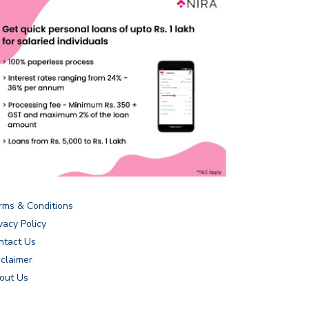
rms & Conditions
vacy Policy
ntact Us
sclaimer
out Us