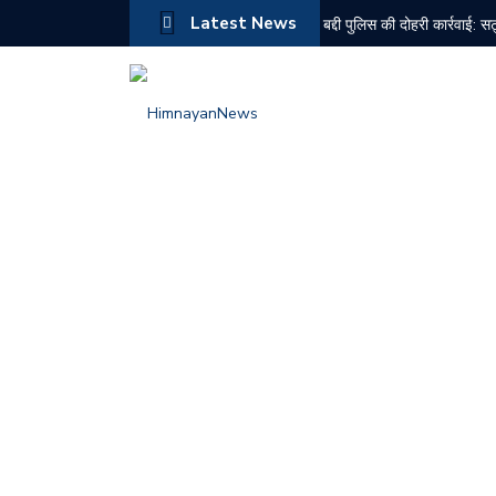
Latest News
बद्दी पुलिस की दोहरी कार्रवाई: 
रामशहर मंडल भाजपा की मासिक 
सोलन में राज्यपाल कवींद्र गुप्त
बद्दी में स्पा सेंटरों पर पुलिस की
सेलुस फार्मा पर प्रदूषण नियमों 
अंग्रेजों भारत छोड़ो आंदोलन की
दून में सियासी घमासान तेज, पूर
चंबा में दर्दनाक बस हादसा, 7 
एनडीपीएस मामले में नशा तस्कर