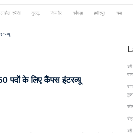
लाहौल-स्पीती
कुल्लू
किन्नौर
काँगड़ा
हमीरपुर
चंबा
ंटरव्यू
L
बद्
वाह
 पदों के लिए कैंपस इंटरव्यू
राम
हु
सोल
रोह
बद्द