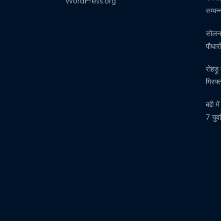
WordPress.org
सम्पन
सोलन म
पौधा
रोहड़ू
गिरफ्
बद्दी 
7 युवत