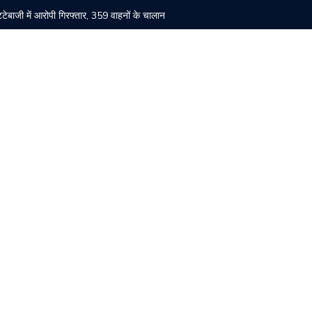
सट्टेबाजी में आरोपी गिरफ्तार, 359 वाहनों के चालान
बैठक सम्पन्न, संगठन मजबूती पर हुआ मंथन
ा ने किया पौधारोपण।
रोहड़ू में मंदिर चोरी मामले का आरोपी गिरफ्तार
 बड़ी कार्रवाई, 7 युवतियां रेस्क्यू, संचालकों पर केस दर्ज
के उल्लंघन के आरोप, जांच की मांग
 84वीं वर्षगांठ पर चांदनी चौक में ध्वजारोहण समारोह कल
्व विधायक पम्मी का पलटवार
की मौत, 11 घायल।
 को 2 वर्ष के कठोर कारावास की सजा