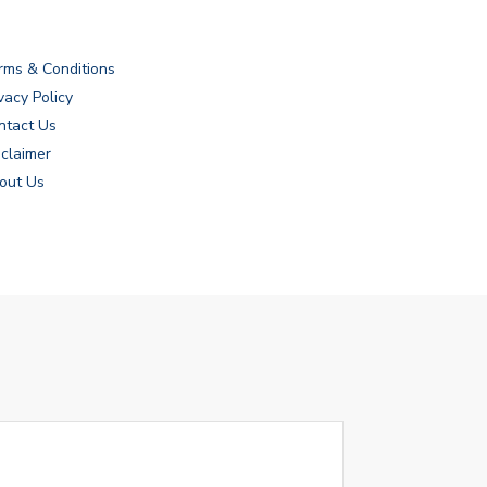
rms & Conditions
vacy Policy
ntact Us
sclaimer
out Us