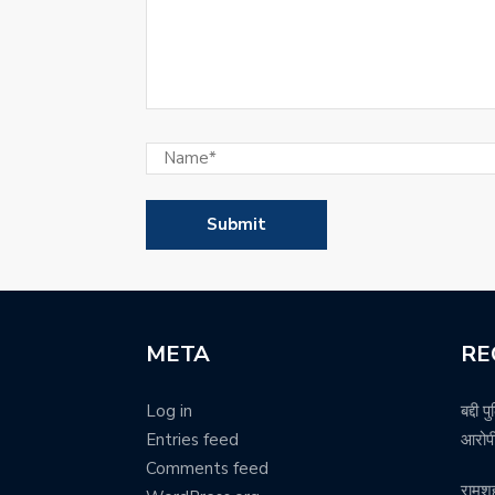
META
RE
Log in
बद्दी 
Entries feed
आरोपी
Comments feed
रामश