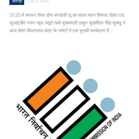
काँगड़ा
July 6, 2024
2025 में बनकर तैयार होगा बनखंडी जू़ का पहला चरण शिमला /देहरा 06
जुलाई,हिम नयन न्यूज /ब्यूरो /वर्मा मुख्यमंत्री ठाकुर सुखविंदर सिंह सुक्खू ने
आज देहरा विधानसभा क्षेत्र के नलेटी में एक चुनावी कार्यक्रम में…