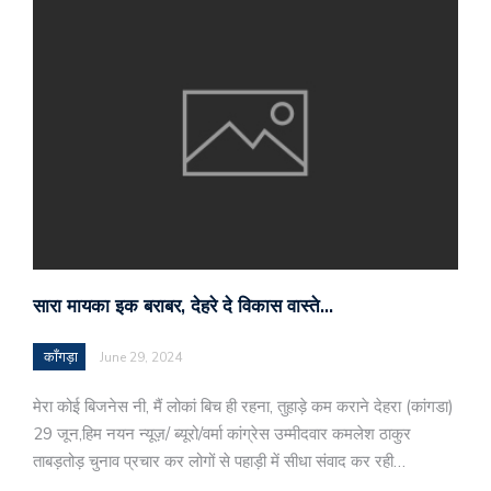
सारा मायका इक बराबर, देहरे दे विकास वास्ते…
काँगड़ा
June 29, 2024
मेरा कोई बिजनेस नी, मैं लोकां बिच ही रहना, तुहाड़े कम कराने देहरा (कांगडा)
29 जून,हिम नयन न्यूज़/ ब्यूरो/वर्मा कांग्रेस उम्मीदवार कमलेश ठाकुर
ताबड़तोड़ चुनाव प्रचार कर लोगों से पहाड़ी में सीधा संवाद कर रही…