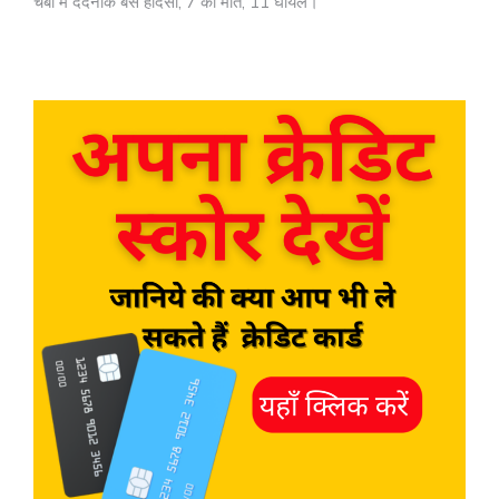
चंबा में दर्दनाक बस हादसा, 7 की मौत, 11 घायल।