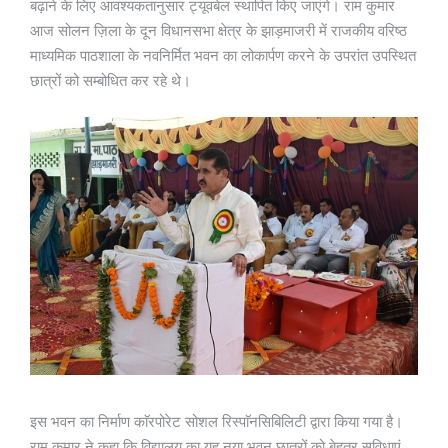
बढ़ाने के लिए आवश्यकतानुसार ट्यूवबेल स्थापित किए जाएंगे। राम कुमार
आज सोलन ज़िला के दून विधानसभा क्षेत्र के झाड़माजरी में राजकीय वरिष्ठ
माध्यमिक पाठशाला के नवनिर्मित भवन का लोकार्पण करने के उपरांत उपस्थित
छात्रों को सम्बोधित कर रहे थे।
इस भवन का निर्माण काॅरपोरेट सोशल रिस्पाॅनसिबिलिटी द्वारा किया गया है।
राम कुमार ने कहा कि विद्यालय का यह नया भवन छात्रों को बेहतर सुविधाएं