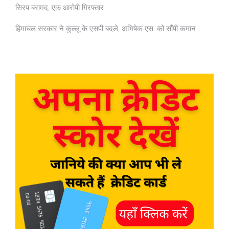
सिरप बरामद, एक आरोपी गिरफ्तार
हिमाचल सरकार ने कुल्लू के एसपी बदले, अभिषेक एस. को सौंपी कमान