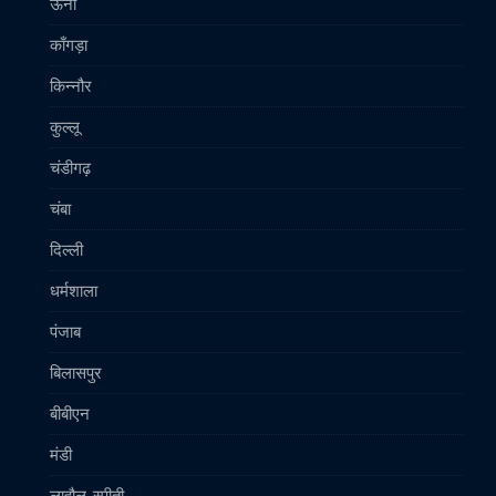
ऊना
काँगड़ा
किन्नौर
कुल्लू
चंडीगढ़
चंबा
दिल्ली
धर्मशाला
पंजाब
बिलासपुर
बीबीएन
मंडी
लाहौल-स्पीती