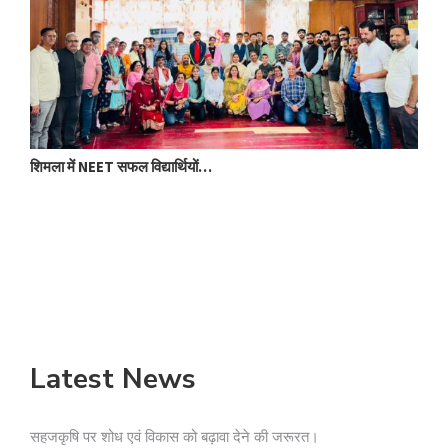
शिमला में NEET सफल विद्यार्थियों…
आ
Latest News
सहजकृषि पर शोध एवं विकास को बढ़ावा देने की जरूरत।