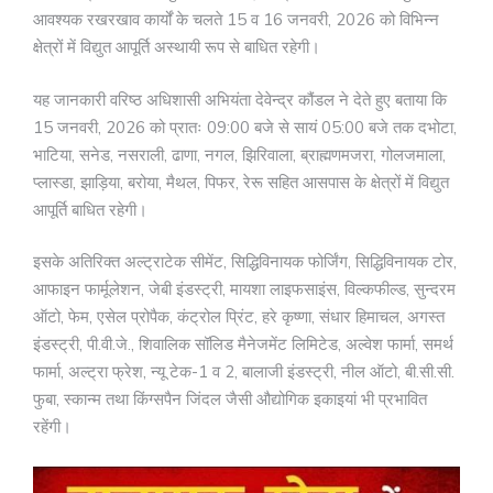
आवश्यक रखरखाव कार्यों के चलते 15 व 16 जनवरी, 2026 को विभिन्न
क्षेत्रों में विद्युत आपूर्ति अस्थायी रूप से बाधित रहेगी।
यह जानकारी वरिष्ठ अधिशासी अभियंता देवेन्द्र कौंडल ने देते हुए बताया कि
15 जनवरी, 2026 को प्रातः 09:00 बजे से सायं 05:00 बजे तक दभोटा,
भाटिया, सनेड, नसराली, ढाणा, नगल, झिरिवाला, ब्राह्मणमजरा, गोलजमाला,
प्लास्डा, झाड़िया, बरोया, मैथल, पिफर, रेरू सहित आसपास के क्षेत्रों में विद्युत
आपूर्ति बाधित रहेगी।
इसके अतिरिक्त अल्ट्राटेक सीमेंट, सिद्धिविनायक फोर्जिंग, सिद्धिविनायक टोर,
आफाइन फार्मूलेशन, जेबी इंडस्ट्री, मायशा लाइफसाइंस, विल्कफील्ड, सुन्दरम
ऑटो, फेम, एसेल प्रोपैक, कंट्रोल प्रिंट, हरे कृष्णा, संधार हिमाचल, अगस्त
इंडस्ट्री, पी.वी.जे., शिवालिक सॉलिड मैनेजमेंट लिमिटेड, अल्वेश फार्मा, समर्थ
फार्मा, अल्ट्रा फ्रेश, न्यू टेक-1 व 2, बालाजी इंडस्ट्री, नील ऑटो, बी.सी.सी.
फुबा, स्कान्म तथा किंग्सपैन जिंदल जैसी औद्योगिक इकाइयां भी प्रभावित
रहेंगी।