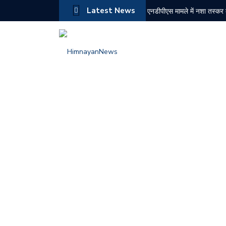
Latest News
एनडीपीएस मामले में नशा तस्कर
भाजपा की कलश वंदन यात्रा पहुं
बरोटीवाला चिट्टा तस्करी मामला:
10 अगस्त को सोलन के कई क्षेत्र
केंद्र से हिमाचल के नए शहरों
राज्यसभा में हर्ष महाजन ने उठाया
गुवाहाटी में राष्ट्रीय श्रीकृष्ण
लालबाग पुष्प प्रदर्शनी में सहज
क्राइम मीटिंग में एसपी बद्दी ने द
जयनगर पेंशनर संघ ने 40% बका