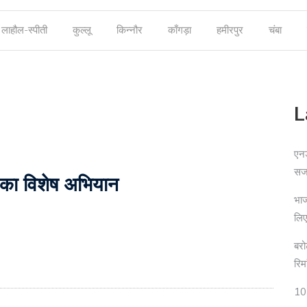
लाहौल-स्पीती
कुल्लू
किन्नौर
काँगड़ा
हमीरपुर
चंबा
L
एनड
सज
िस का विशेष अभियान
भाज
लिए
बरो
रिम
10 