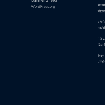
Comments feed
भाजपा
WordPress.org
सोलन 
बरोटी
आरोपी
10 अग
बिजली
केंद्
परिय