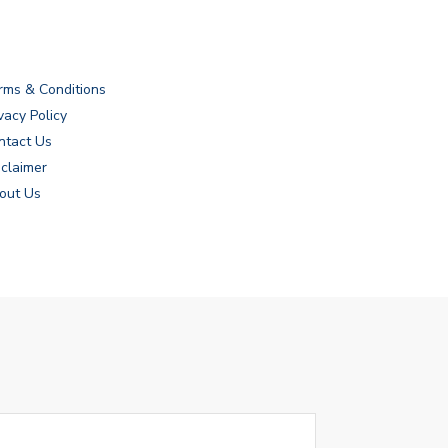
rms & Conditions
vacy Policy
ntact Us
sclaimer
out Us