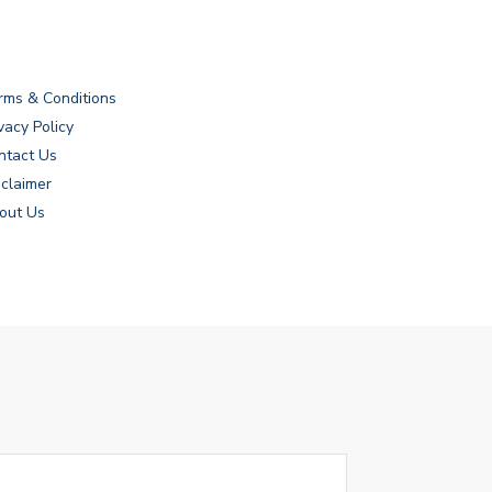
rms & Conditions
vacy Policy
ntact Us
sclaimer
out Us