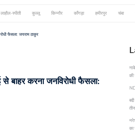
लाहौल-स्पीती
कुल्लू
किन्नौर
काँगड़ा
हमीरपुर
चंबा
ोधी फैसला: जयराम ठाकुर
L
नाक
की
से बाहर करना जनविरोधी फैसला:
NDP
बद्
तीन
नरे
का