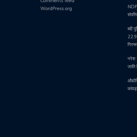
Comments feed
NDPS 
WordPress.org
संपत्
बद्दी 
22.99
गिरफ्
नरेश 
जाति 
औद्यो
कांवड