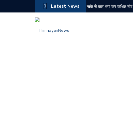
Latest News
नाके से कार भगा कर कथित तौर 
NDPS मामले में ₹2.43 करोड़ की
बद्दी पुलिस की बड़ी कार्रवाई: दो
नरेश चौहान ने संभाला कांग्रेस 
औद्योगिक नगरी बीबीएन के किरपालप
चोरी के मामले में दोषी को 6 मा
चंबा में जिला स्तरीय स्वतंत्रता
हिमाचल में पहली बार ईशा ग्रामो
बद्दी पुलिस के PO सेल को सफल
शिमला में ट्रक की तकनीकी खरा