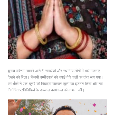
चुनाव परिणाम सामने आते ही समर्थकों और स्थानीय लोगों में भारी उत्साह
देखने को मिला। विजयी उम्मीदवारों को बधाई देने वालों का तांता लग गया।
समर्थकों ने एक-दूसरे को मिठाइयां बांटकर खुशी का इजहार किया और नव-
निर्वाचित प्रतिनिधियों के उज्ज्वल कार्यकाल की कामना की।