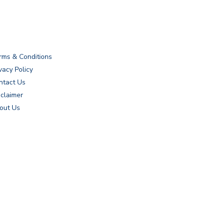
rms & Conditions
vacy Policy
ntact Us
sclaimer
out Us