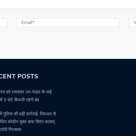
CENT POSTS
स्त को रामशहर उप-मंडल के कई
रों में 9 घंटे बिजली रहेगी बंद
में पुलिस की बड़ी कार्रवाई: पिकअप से
बंधित कोडीन युक्त कफ सिरप बरामद,
ोपी गिरफ्तार