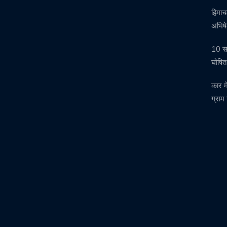
हिमाच
अभिषे
10 सा
घोषित
कार म
ग्राम