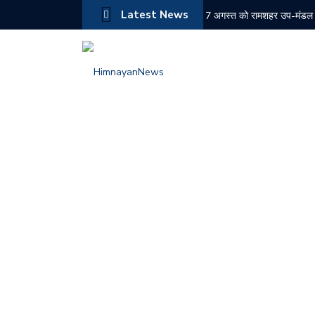
Latest News
7 अगस्त को रामशहर उप-मंडल के कई
नेरवा में पुलिस की बड़ी कार्र
हिमाचल सरकार ने कुल्लू के एस
10 साल पुराने सड़क हादसा मामल
कार में सवार दो युवक और युवती
इग्नू जुलाई 2026 सत्र में प्
रोहड़ू में पब्बर नदी में गिरी बो
बद्दी में दर्दनाक सड़क हादसा:
पेंशनरों ने संशोधित वेतनमान क
पहाड़ी क्षेत्र में बीएसएनएल वा