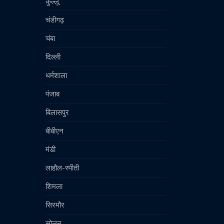
कुल्लू
चंडीगढ़
चंबा
दिल्ली
धर्मशाला
पंजाब
बिलासपुर
बीबीएन
मंडी
लाहौल-स्पीती
शिमला
सिरमौर
सोलन