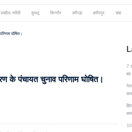
लाहौल-स्पीती
कुल्लू
किन्नौर
काँगड़ा
हमीरपुर
चंबा
 परिणाम घोषित।
L
7 अ
बंद
रण के पंचायत चुनाव परिणाम घोषित।
नेर
कफ 
हिम
कम
10 