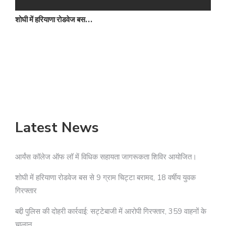
शोघी में हरियाणा रोडवेज बस…
ब
Latest News
आर्यंस कॉलेज ऑफ लॉ में विधिक सहायता जागरूकता शिविर आयोजित।
शोघी में हरियाणा रोडवेज बस से 9 ग्राम चिट्टा बरामद, 18 वर्षीय युवक
गिरफ्तार
बद्दी पुलिस की दोहरी कार्रवाई: सट्टेबाजी में आरोपी गिरफ्तार, 359 वाहनों के
चालान