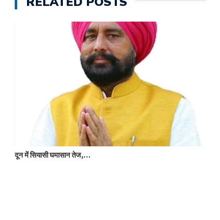
RELATED POSTS
च
दून में सियासी घमासान तेज,…