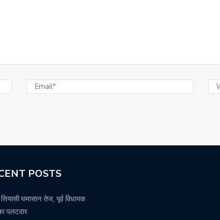
CENT POSTS
ें सियासी घमासान तेज, पूर्व विधायक
 का पलटवार