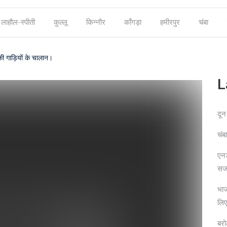
लाहौल-स्पीती
कुल्लू
किन्नौर
काँगड़ा
हमीरपुर
चंबा
ी गाड़ियों के चालान।
L
दून
चंब
एनड
सज
भाज
लिए
बरो