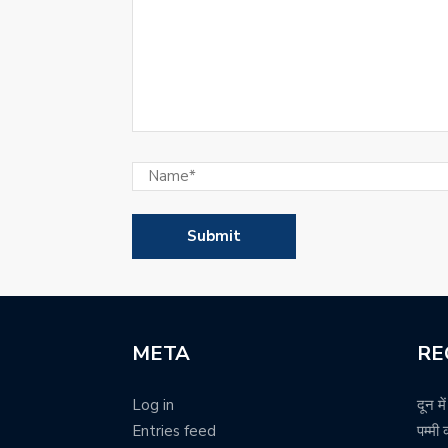
META
RE
Log in
दून म
Entries feed
पम्मी