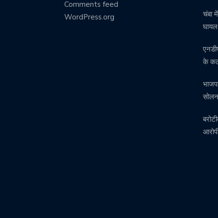
Comments feed
चंबा 
WordPress.org
घाय
एनडीप
के क
भाजपा
सोलन 
बरोटी
आरोपी