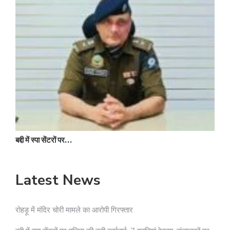
स
बद्दी में स्पा सेंटरों पर…
Latest News
रोहड़ू में मंदिर चोरी मामले का आरोपी गिरफ्तार