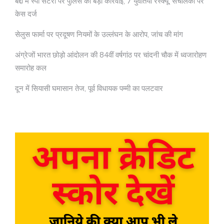
बद्दी में स्पा सेंटरों पर पुलिस की बड़ी कार्रवाई, 7 युवतियां रेस्क्यू, संचालकों पर
केस दर्ज
सेलुस फार्मा पर प्रदूषण नियमों के उल्लंघन के आरोप, जांच की मांग
अंग्रेजों भारत छोड़ो आंदोलन की 84वीं वर्षगांठ पर चांदनी चौक में ध्वजारोहण
समारोह कल
दून में सियासी घमासान तेज, पूर्व विधायक पम्मी का पलटवार