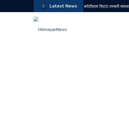
Latest News
बरोटीवाला चिट्टा तस्करी मामला:
10 अगस्त को सोलन के कई क्षेत्र
केंद्र से हिमाचल के नए शहरों
राज्यसभा में हर्ष महाजन ने उठाया
गुवाहाटी में राष्ट्रीय श्रीकृष्ण
लालबाग पुष्प प्रदर्शनी में सहज
क्राइम मीटिंग में एसपी बद्दी ने द
जयनगर पेंशनर संघ ने 40% बका
सराहाँ (जिला सिरमौर): तीन महीन
प्रियंका गांधी वाड्रा के साथ ह