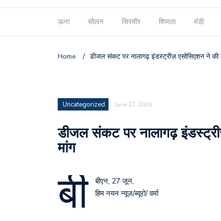
ऊना
सोलन
सिरमौर
शिमला
मंडी
Home
/
डीजल संकट पर नालागढ़ इंडस्ट्रीज़ एसोसिएशन ने की केंद
Uncategorized
June 27, 2026
डीजल संकट पर नालागढ़ इंडस्ट्रीज़
मांग
बी
बीएन, 27 जून,
हिम नयन न्यूज़/ब्यूरो/ वर्मा