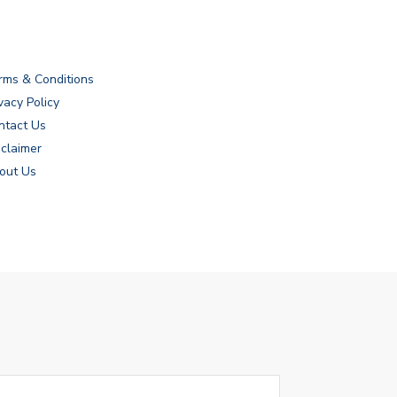
rms & Conditions
vacy Policy
ntact Us
sclaimer
out Us