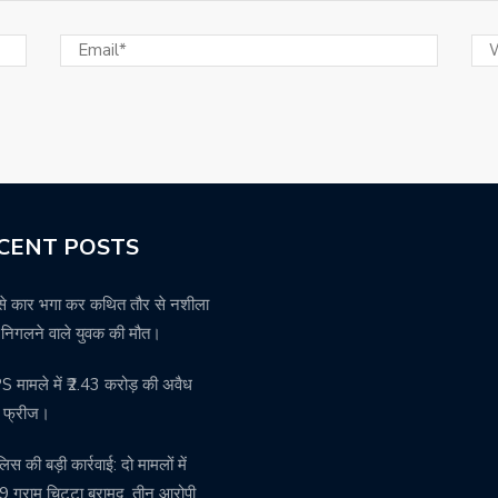
CENT POSTS
से कार भगा कर कथित तौर से नशीला
थ निगलने वाले युवक की मौत।
मामले में ₹2.43 करोड़ की अवैध
ति फ्रीज।
पुलिस की बड़ी कार्रवाई: दो मामलों में
 ग्राम चिट्टा बरामद, तीन आरोपी