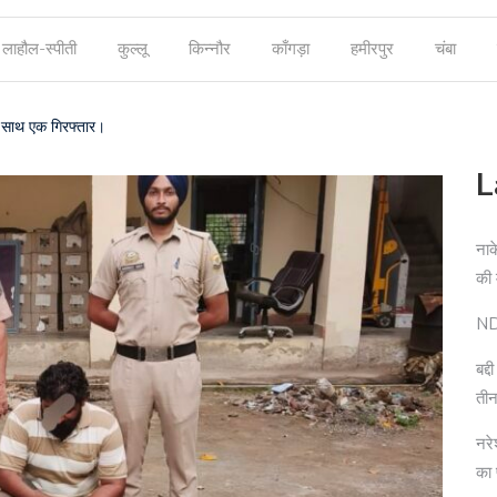
लाहौल-स्पीती
कुल्लू
किन्नौर
काँगड़ा
हमीरपुर
चंबा
के साथ एक गिरफ्तार।
L
नाक
की
NDP
बद्
तीन
नरे
का