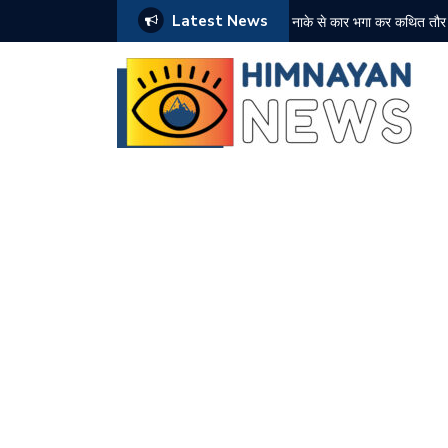
Latest News
नाके से कार भगा कर कथित तौर 
NDPS मामले में ₹2.43 करोड़ की
बद्दी पुलिस की बड़ी कार्रवाई: दो
नरेश चौहान ने संभाला कांग्रेस 
औद्योगिक नगरी बीबीएन के किरपालप
चोरी के मामले में दोषी को 6 मा
चंबा में जिला स्तरीय स्वतंत्रता
हिमाचल में पहली बार ईशा ग्रामो
बद्दी पुलिस के PO सेल को सफल
शिमला में ट्रक की तकनीकी खरा