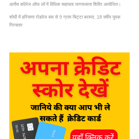
आर्यंस कॉलेज ऑफ लॉ में विधिक सहायता जागरूकता शिविर आयोजित।
शोघी में हरियाणा रोडवेज बस से 9 ग्राम चिट्टा बरामद, 18 वर्षीय युवक
गिरफ्तार