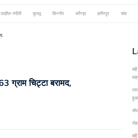
लाहौल-स्पीती
कुल्लू
किन्नौर
काँगड़ा
हमीरपुर
चंबा
द,
L
बद्
वाह
63 ग्राम चिट्टा बरामद,
राम
हु
सोल
रोह
बद्द