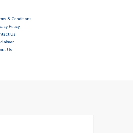
rms & Conditions
vacy Policy
ntact Us
sclaimer
out Us