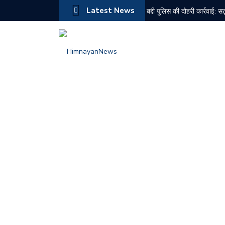
Latest News
बद्दी पुलिस की दोहरी कार्रवाई: 
रामशहर मंडल भाजपा की मासिक 
सोलन में राज्यपाल कवींद्र गुप्त
बद्दी में स्पा सेंटरों पर पुलिस की
सेलुस फार्मा पर प्रदूषण नियमों 
अंग्रेजों भारत छोड़ो आंदोलन की
दून में सियासी घमासान तेज, पूर
चंबा में दर्दनाक बस हादसा, 7 
एनडीपीएस मामले में नशा तस्कर