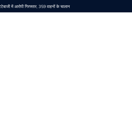
सट्टेबाजी में आरोपी गिरफ्तार, 359 वाहनों के चालान
बैठक सम्पन्न, संगठन मजबूती पर हुआ मंथन
ा ने किया पौधारोपण।
रोहड़ू में मंदिर चोरी मामले का आरोपी गिरफ्तार
 बड़ी कार्रवाई, 7 युवतियां रेस्क्यू, संचालकों पर केस दर्ज
के उल्लंघन के आरोप, जांच की मांग
 84वीं वर्षगांठ पर चांदनी चौक में ध्वजारोहण समारोह कल
्व विधायक पम्मी का पलटवार
की मौत, 11 घायल।
 को 2 वर्ष के कठोर कारावास की सजा