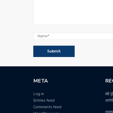
META
RE
Log in
बद्दी 
Entries feed
आरोपी
Comments feed
रामश