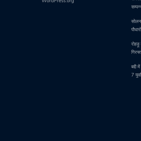
WordPress.org
सम्पन
सोलन म
पौधा
रोहड़ू
गिरफ्
बद्दी 
7 युवत