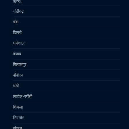
कुल्लू
चंडीगढ़
चंबा
दिल्ली
धर्मशाला
पंजाब
बिलासपुर
बीबीएन
मंडी
लाहौल-स्पीती
शिमला
सिरमौर
सोलन