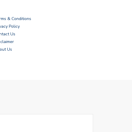
rms & Conditions
vacy Policy
ntact Us
sclaimer
out Us