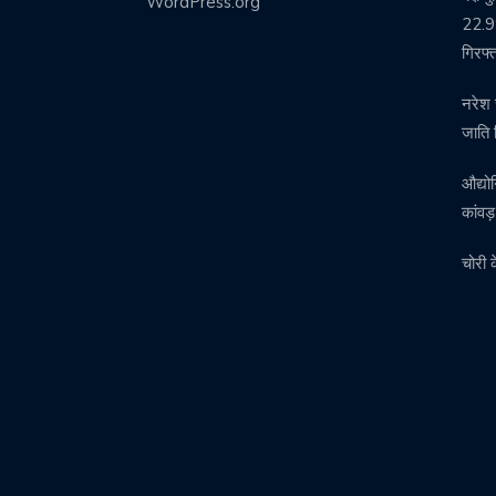
WordPress.org
22.99
गिरफ्
नरेश 
जाति 
औद्यो
कांवड
चोरी 