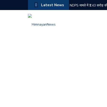
Latest News
NDPS मामले में ₹2.43 करोड़ की
बद्दी पुलिस की बड़ी कार्रवाई: दो
नरेश चौहान ने संभाला कांग्रेस 
औद्योगिक नगरी बीबीएन के किरपालप
चोरी के मामले में दोषी को 6 मा
चंबा में जिला स्तरीय स्वतंत्रता
हिमाचल में पहली बार ईशा ग्रामो
बद्दी पुलिस के PO सेल को सफल
शिमला में ट्रक की तकनीकी खरा
राजिंदर राणा का सुक्खू सरकार