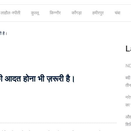
लाहौल-स्पीती
कुल्लू
किन्नौर
काँगड़ा
हमीरपुर
चंबा
ी है।
L
NDP
ी आदत होना भी ज़रूरी है।
बद्
तीन
नरे
का
औद्
शि