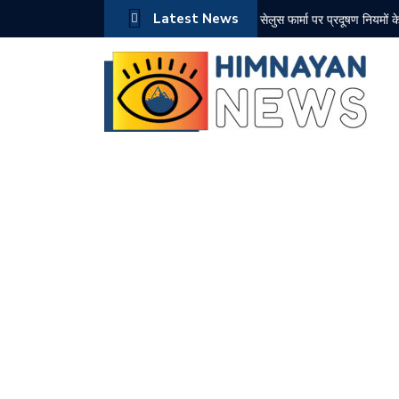
Latest News
सेलुस फार्मा पर प्रदूषण नियमों 
अंग्रेजों भारत छोड़ो आंदोलन की
दून में सियासी घमासान तेज, पूर
चंबा में दर्दनाक बस हादसा, 7 
एनडीपीएस मामले में नशा तस्कर
भाजपा की कलश वंदन यात्रा पहुं
बरोटीवाला चिट्टा तस्करी मामला:
10 अगस्त को सोलन के कई क्षेत्र
केंद्र से हिमाचल के नए शहरों
राज्यसभा में हर्ष महाजन ने उठाया