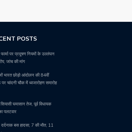
CENT POSTS
 फार्मा पर प्रदूषण नियमों के उल्लंघन
ोप, जांच की मांग
ेजों भारत छोड़ो आंदोलन की 84वीं
ांठ पर चांदनी चौक में ध्वजारोहण समारोह
ें सियासी घमासान तेज, पूर्व विधायक
 का पलटवार
में दर्दनाक बस हादसा, 7 की मौत, 11