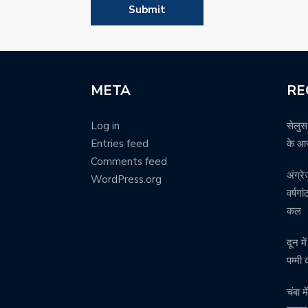
META
RE
Log in
सेलुस
Entries feed
के आर
Comments feed
अंग्र
WordPress.org
वर्षग
कल
दून म
पम्मी
चंबा 