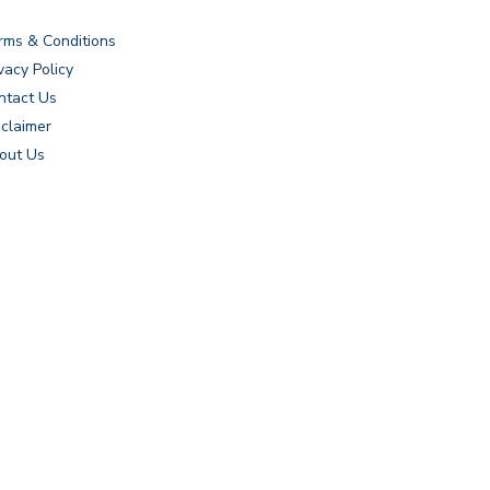
rms & Conditions
vacy Policy
ntact Us
sclaimer
out Us