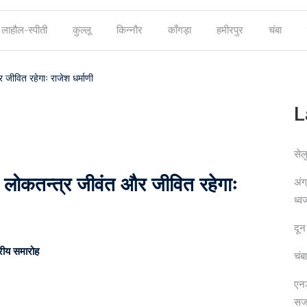
लाहौल-स्पीती
कुल्लू
किन्नौर
काँगड़ा
हमीरपुर
चंबा
और जीवित रहेगाः राजेश धर्माणी
L
सेल
े से लोकतन्त्र जीवंत और जीवित रहेगाः
अंग
ध्व
दून
तरीय समारोह
चंब
एनड
सज